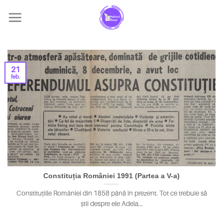
Skip
to
content
21
feb.
Constituția României 1991 (Partea a V-a)
Constituțiile României din 1858 până în prezent. Tot ce trebuie să
știi despre ele Adela...