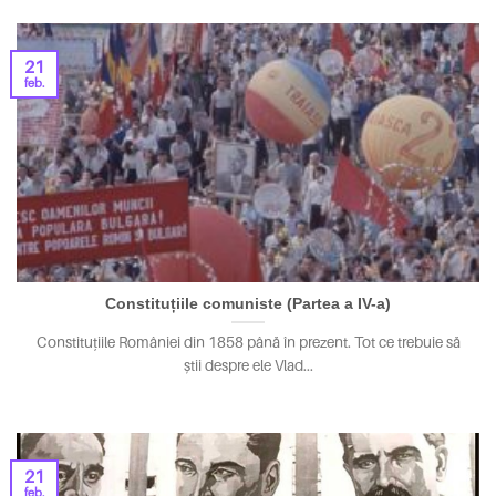
21
feb.
Constituțiile comuniste (Partea a IV-a)
Constituțiile României din 1858 până în prezent. Tot ce trebuie să
știi despre ele Vlad...
21
feb.