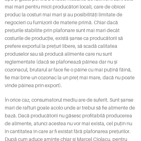
mai mari pentru micii producători locali, care de obicei
produc la costuri mai mari și au posibilități limitate de
negocieri cu furnizorii de materie primă. Chiar dacă
prețurile stabilite prin plafonare sunt mai mari decât
costurile de producție, există șanse ca producătorii să
prefere exportul la prețuri libere, să scadă calitatea
produselor sau să producă alimente care nu sunt
reglementate (dacă se plafonează pâinea dar nu și
cozonacul, brutarul ar face fie o pâine cu mai puțină făină,
fie mai bine un cozonac la un preț mai mare, dacă nu poate
vinde pâinea prin export).
În orice caz, consumatorul mediu are de suferit. Sunt șanse
mari de rafturi goale acolo unde ar trebui să fie alimente de
bază. Dacă producătorii nu găsesc profitabilă producerea
de alimente, atunci acestea nu vor mai exista, cel puțin nu
în cantitatea în care ar fi existat fără plafonarea prețurilor.
După cum aduce aminte chiar și Marcel Ciolacu, pentru