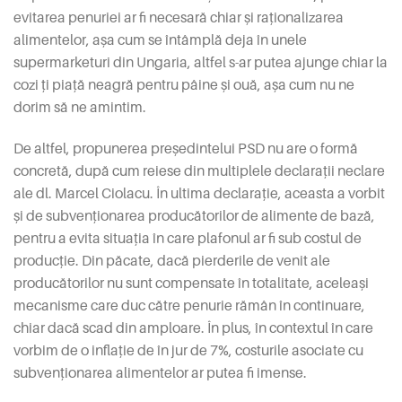
evitarea penuriei ar fi necesară chiar și raționalizarea
alimentelor, așa cum se întâmplă deja în unele
supermarketuri din Ungaria, altfel s-ar putea ajunge chiar la
cozi ți piață neagră pentru pâine și ouă, așa cum nu ne
dorim să ne amintim.
De altfel, propunerea președintelui PSD nu are o formă
concretă, după cum reiese din multiplele declarații neclare
ale dl. Marcel Ciolacu. În ultima declarație, aceasta a vorbit
și de subvenționarea producătorilor de alimente de bază,
pentru a evita situația în care plafonul ar fi sub costul de
producție. Din păcate, dacă pierderile de venit ale
producătorilor nu sunt compensate în totalitate, aceleași
mecanisme care duc către penurie rămân în continuare,
chiar dacă scad din amploare. În plus, în contextul în care
vorbim de o inflație de în jur de 7%, costurile asociate cu
subvenționarea alimentelor ar putea fi imense.