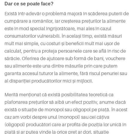
Dar ce se poate face?
Există într-adevăr o problemă majoră în scăderea puterii de
cumpărare a românilor, iar creșterea prețurilor la alimente
este în mod special îngrijorătoare, mai ales în cazul
consumatorilor vulnerabili. În același timp, există măsuri
mult mai simple, cu costuri și beneficii mult mai ușor de
calculat, pentru a proteja persoanele care se află în risc de
sărăcie. Oferirea de ajutoare sub formă de bani, vouchere
sau alimente este una dintre măsurile prin care putem
garanta accesul tuturor la alimente, fără riscul penuriei sau
al dispariției producătorilor mici și mijlocii.
Merită menționat că există posibilitatea teoretică ca
plafonarea prețurilor să aibă un efect pozitiv, anume dacă
există o situație de monopol sau oligopol pe piață. În acest
caz am vorbi despre unul (monopol) sau cei câțiva
(oligopol) producători care ar profita de poziția lor unică în
piață și ar putea vinde la orice preț ar dori, situație