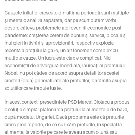
Cauzele inflației crescute din ultima perioadă sunt multiple
și merită o analiză separată, dar pe scurt putem vorbi
despre câteva problemele ale revenirii economice post-
pandemie: creșterea cererii de bunuri și servicii, blocaje și
întârzieri în livrări și aprovizionări, respectiv explozia
recentă a prețului la gaze, un alt fenomen complex cu
multiple cauze. Un lucru este clar: e complicat. Nici
economiștii de anvergură mondială, laureați ai premiului
Nobel, nu pot cădea de acord asupra detaliilor acestei
creșteri (deja) generalizate ale prețurilor, darămite asupra
soluțiilor care trebuie luate.
În acest context, președintele PSD Marcel Ciolacu a propus
o soluție simplă: plafonarea prețului la alimentele de bază,
după modelul Ungariei. Dacă problema este că prețurile
cresc prea repede, de ce nu fixăm prețurile, în special la
alimente, la valorile pe care le aveau acum o lună sau