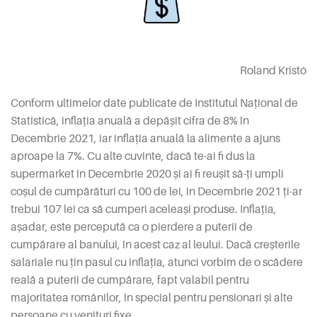
Roland Kristó
Conform ultimelor date publicate de Institutul Național de
Statistică, inflația anuală a depășit cifra de 8% în
Decembrie 2021, iar inflația anuală la alimente a ajuns
aproape la 7%. Cu alte cuvinte, dacă te-ai fi dus la
supermarket în Decembrie 2020 și ai fi reușit să-ți umpli
coșul de cumpărături cu 100 de lei, în Decembrie 2021 ți-ar
trebui 107 lei ca să cumperi aceleași produse. Inflația,
așadar, este percepută ca o pierdere a puterii de
cumpărare al banului, în acest caz al leului. Dacă creșterile
salariale nu țin pasul cu inflația, atunci vorbim de o scădere
reală a puterii de cumpărare, fapt valabil pentru
majoritatea românilor, în special pentru pensionari și alte
persoane cu venituri fixe.