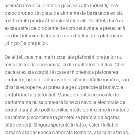
asemănătoare cu piața de gaze sau alte industrii, însă
deloc probabil în piața de alimente de bază unde există
foarte mulți producători mici și mijlocii. De altfel, dacă ar
exista astfel de probleme de competitivitate a pieței, ar fi
de dorit intervenția legală a autorităților și nu plafonarea
„din pix” a prețurilor.
De altfel, cele mai mari riscuri ale plafonării prețurilor nu
reies din teoria economică, ci din realitatea politică. Chiar
dacă ar exista condiții în care ar fi prielnică plafonarea
prețurilor, nu este deloc evident că autoritățile române, sau
chiar și europene, ar putea alege cu precizie și bunăvoie
prețul ideal al plafonării. Managementul economic de
performanță nu se pretează bine cu nevoile electorale de
scurtă durată ale politicienilor, motiv pentru care în materie
de inflație și economie în general se preferă delegarea
către experți. Singura speranță în fața creșterii inflației
rămâne așadar Banca Națională Română, așa cum este ea.