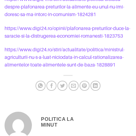
despre-plafonarea-preturilor-la-alimente-eu-unul-nu-imi-
doresc-sa-ma-intorc-in-comunism-1824281
https://www.digi24.ro/opinii/plafonarea-preturilor-duce-la-
saracie-si-la-distrugerea-economiei-romanesti-1823753
https://www.digi24.ro/stiri/actualitate/politica/ministrul-
agriculturii-nu-s-a-luat-niciodata-in-calcul-rationalizarea-
alimentelor-toate-alimentele-sunt-de-baza-1828891
POLITICA LA
MINUT