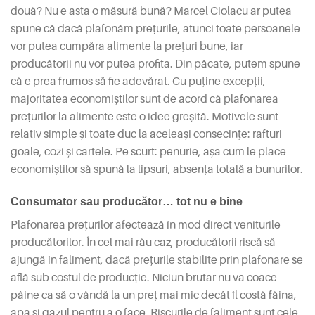
două? Nu e asta o măsură bună? Marcel Ciolacu ar putea
spune că dacă plafonăm prețurile, atunci toate persoanele
vor putea cumpăra alimente la prețuri bune, iar
producătorii nu vor putea profita. Din păcate, putem spune
că e prea frumos să fie adevărat. Cu puține excepții,
majoritatea economiștilor sunt de acord că plafonarea
prețurilor la alimente este o idee greșită. Motivele sunt
relativ simple și toate duc la aceleași consecințe: rafturi
goale, cozi și cartele. Pe scurt: penurie, așa cum le place
economiștilor să spună la lipsuri, absența totală a bunurilor.
Consumator sau producător… tot nu e bine
Plafonarea prețurilor afectează în mod direct veniturile
producătorilor. În cel mai rău caz, producătorii riscă să
ajungă în faliment, dacă prețurile stabilite prin plafonare se
află sub costul de producție. Niciun brutar nu va coace
pâine ca să o vândă la un preț mai mic decât îl costă făina,
apa și gazul pentru a o face. Riscurile de faliment sunt cele